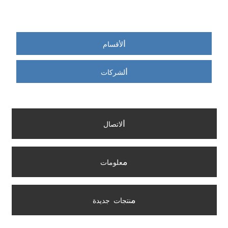
ا
لأقسام
ا
لشركات
ا
لاتصال
م
علومات
م
نتجات جديدة