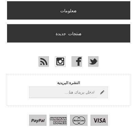
م
علومات
م
نتجات جديدة
النشرة البريدية