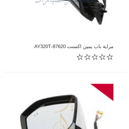
مراية باب يمين اكسنت 87620-AY320T