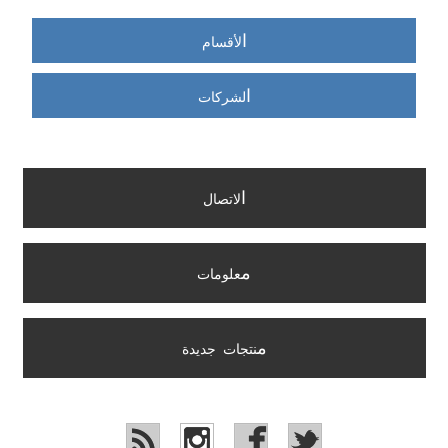
ا
لأقسام
ا
لشركات
ا
لاتصال
م
علومات
م
نتجات جديدة