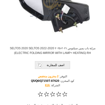
مراية باب يمين سيلتوس ٢٠٢١-٢٠٢٥ 2020-2022 SELTOS 2020 SELTOS
(ELECTRIC FOLDING MIRROR WITH LAMP+ HEATING) RH
اضف للمقارنة
التوفر:
2 مخزون منخفض
كود المخزن:
87620-Q5/Q6/Q7150T
الشركة:
KIA