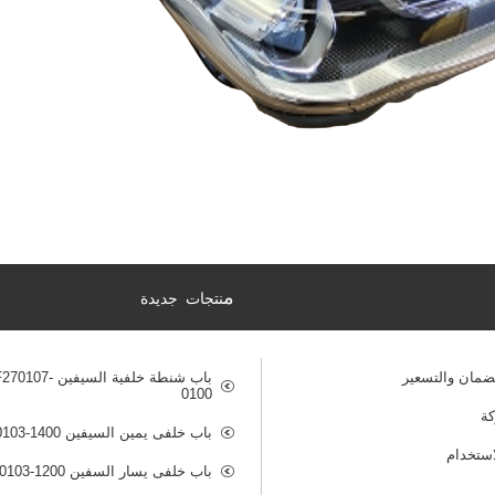
م
نتجات جديدة
ضمان والتسعير
باب شنطة خلفية السيفي
0100
ة
باب خلفى يمين السيفين B511F270103-1400
ستخدام
باب خلفى يسار السفين B511F270103-1200