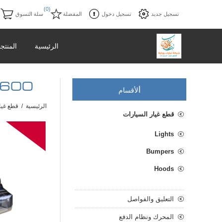
)
(0)
تسجيل جديد
تسجيل دخول
المفضلة
سلة التسوق
الرئيسية
المنتج
7051042600 شم
ا
لأقسام
الرئيسية
/
قطع غيا
قطع غيار السيارات
Lights
Bumpers
Hoods
التعليق والفواصل
المحرك ونظام الدفع