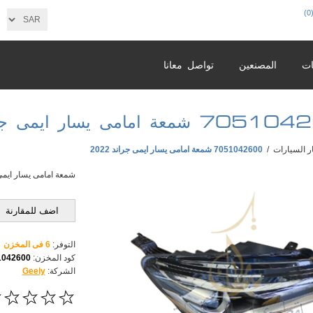
(0
ات
المصنعين
تواصل معانا
عة امامى يسار ايمى جراند 2022
ر السيارات
/
7051042600 شمعة امامى يسار ايمى جراند 2022
شمعة امامى يسار ايمى جر
اضف للمقارنة
التوفر:
6 فى المخزن
كود المخزن:
1042600
الشركة:
Geely