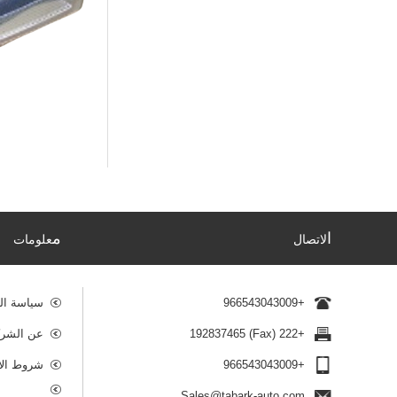
ا
م
لاتصال
علومات
+966543043009
سياسة ال
+222 (Fax) 192837465
عن الشرك
+966543043009
شروط الا
Sales@tabark-auto.com