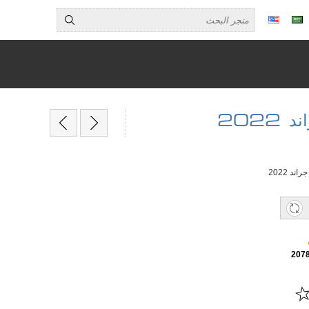
د 2022
207