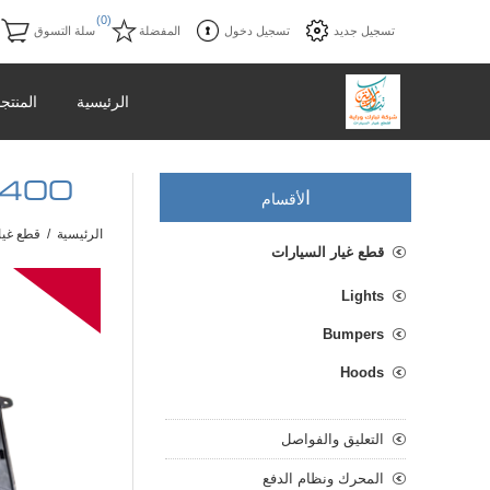
)
(0)
تسجيل جديد
تسجيل دخول
المفضلة
سلة التسوق
الرئيسية
المنتج
2078017400 م
ا
لأقسام
الرئيسية
/
قطع غيا
قطع غيار السيارات
Lights
Bumpers
Hoods
التعليق والفواصل
المحرك ونظام الدفع