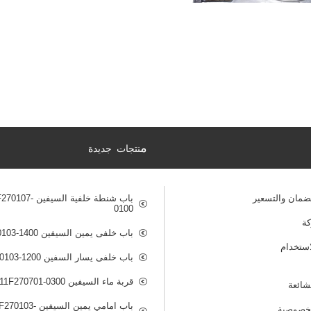
م
نتجات جديدة
ضمان والتسعير
باب شنطة خلفية السيفي
0100
ة
باب خلفى يمين السيفين B511F270103-1400
ستخدام
باب خلفى يسار السفين B511F270103-1200
قربة ماء السيفين B511F270701-0300
لشائعة
باب امامي يمين السيفين
خصوصية