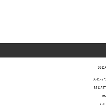
ن B511F270107-
 B511F270103-