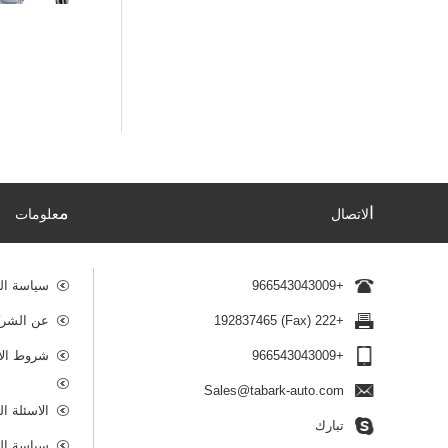
ا
م
لاتصال
علومات
+966543043009
سياسة ال
+222 (Fax) 192837465
عن الشرك
+966543043009
شروط الا
Sales@tabark-auto.com
الاسئلة ا
تبارك
سياسة ال