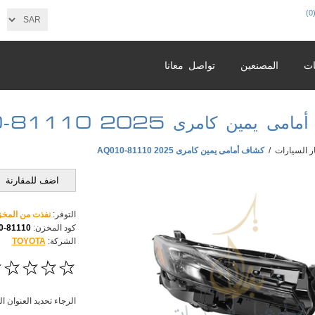
(0
ات
المصنعين
تواصل معانا
 يمين كامرى 2025 81110-AQ010
ر السيارات
/
كشاف أمامى يمين كامرى 2025 81110-AQ010
اضف للمقارنة
التوفر:
نفذت من المخ
كود المخزن:
81110-AQ010
الشركة:
TOYOTA
الرجاء تحديد العنوان ا