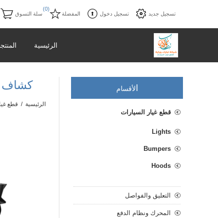
)
(0)
تسجيل جديد
تسجيل دخول
المفضلة
سلة التسوق
الرئيسية
المنتج
كشاف أمامى
ا
لأقسام
الرئيسية
/
قطع غيا
قطع غيار السيارات
Lights
Bumpers
Hoods
التعليق والفواصل
المحرك ونظام الدفع