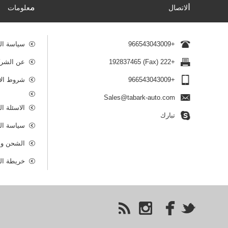
ا
م
لاتصال
علومات
+966543043009
سياسة ال
+222 (Fax) 192837465
عن الشرك
+966543043009
شروط الا
Sales@tabark-auto.com
الاسئلة ا
تبارك
سياسة ال
الشحن وا
خريطة ال