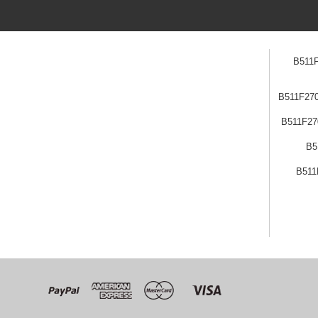
ن B511F270107-
 B511F270103-