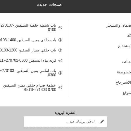
م
نتجات جديدة
ضمان والتسعير
باب شنطة خلفية السيفي
0100
ة
باب خلفى يمين السيفين B511F270103-1400
ستخدام
باب خلفى يسار السفين B511F270103-1200
قربة ماء السيفين B511F270701-0300
لشائعة
باب امامي يمين السيفين
خصوصية
0300
لاسترجاع
عظمة صدام خلفي يمين السيفين
B511F271303-0700
موقع
النشرة البريدية