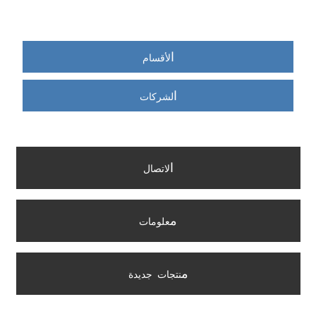
ا
لأقسام
ا
لشركات
ا
لاتصال
م
علومات
م
نتجات جديدة