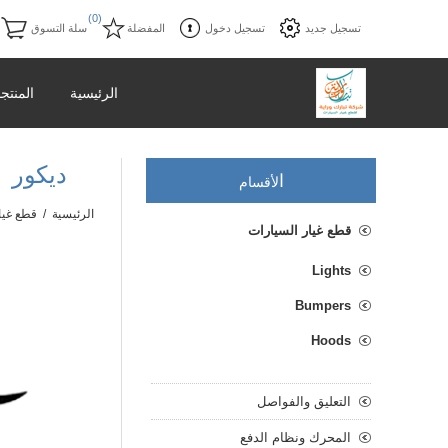
)
(0)
تسجيل جديد
تسجيل دخول
المفضلة
سلة التسوق
الرئيسية
المنتج
ديكور شبك
ا
لأقسام
الرئيسية
/
قطع غيا
قطع غيار السيارات
Lights
Bumpers
Hoods
التعليق والفواصل
المحرك ونظام الدفع