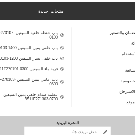
م
نتجات جديدة
ضمان والتسعير
باب شنطة خلفية السيفي
0100
ة
باب خلفى يمين السيفين B511F270103-1400
ستخدام
باب خلفى يسار السفين B511F270103-1200
قربة ماء السيفين B511F270701-0300
لشائعة
باب امامي يمين السيفين
خصوصية
0300
لاسترجاع
عظمة صدام خلفي يمين السيفين
B511F271303-0700
موقع
النشرة البريدية