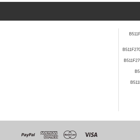
ن B511F270107-
 B511F270103-