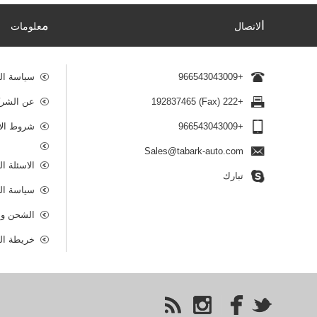
ا
م
لاتصال
علومات
+966543043009
سياسة ال
+222 (Fax) 192837465
عن الشرك
+966543043009
شروط الا
Sales@tabark-auto.com
الاسئلة ا
تبارك
سياسة ال
الشحن وا
خريطة ال